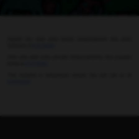
Aquest lloc web està tancat temporalment. Ens pots
telefonar al
611579090
.
Este sitio web está cerrado temporalmente. Nos puedes
llamar al
611579090
.
This website is temporarily closed. You can call us at
611579090
.