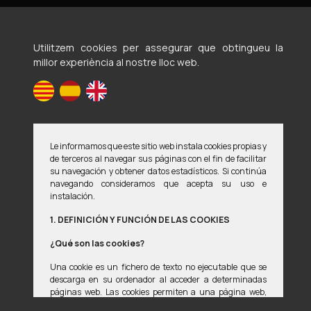
Utilitzem cookies per assegurar que obtingueu la
Voluntaris en defensa d'animals maltractats i
millor experiència al nostre lloc web.
abandonats
Avís legal
Política de privacitat
Política de cookies
Le informamos que este sitio web instala cookies propias y
Si detectes qualsevol error en la pàgina web, estarem encantats
de terceros al navegar sus páginas con el fin de facilitar
de que ens ho notifiques a
weberror02@vedama.es
su navegación y obtener datos estadísticos. Si continúa
navegando consideramos que acepta su uso e
instalación.
© 2008-2026 Vedama
1. DEFINICIÓN Y FUNCIÓN DE LAS COOKIES
Dissenyat amb
per
manu ••
¿Qué son las cookies?
Aquest lloc està protegit per reCAPTCHA. La
Política de Privacitat
i
Una cookie es un fichero de texto no ejecutable que se
Termes del Servei
de Google s'apliquen.
descarga en su ordenador al acceder a determinadas
páginas web. Las cookies permiten a una página web,
entre otras cosas, almacenar y recuperar información