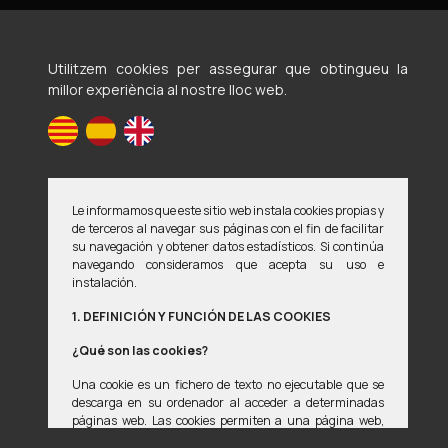
Utilitzem cookies per assegurar que obtingueu la
Voluntaris en defensa d'animals maltractats i
millor experiència al nostre lloc web.
abandonats
Avís legal
Política de privacitat
Política de cookies
Le informamos que este sitio web instala cookies propias y
Si detectes qualsevol error en la pàgina web, estarem encantats
de terceros al navegar sus páginas con el fin de facilitar
de que ens ho notifiques a
weberror02@vedama.es
su navegación y obtener datos estadísticos. Si continúa
navegando consideramos que acepta su uso e
instalación.
© 2008-2026 Vedama
1. DEFINICIÓN Y FUNCIÓN DE LAS COOKIES
Dissenyat amb
per
manu ••
¿Qué son las cookies?
Aquest lloc està protegit per reCAPTCHA. La
Política de Privacitat
i
Una cookie es un fichero de texto no ejecutable que se
Termes del Servei
de Google s'apliquen.
descarga en su ordenador al acceder a determinadas
páginas web. Las cookies permiten a una página web,
entre otras cosas, almacenar y recuperar información