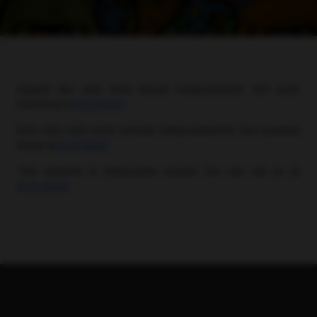
Aquest lloc web està tancat temporalment. Ens pots
telefonar al
611579090
.
Este sitio web está cerrado temporalmente. Nos puedes
llamar al
611579090
.
This website is temporarily closed. You can call us at
611579090
.