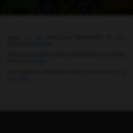
Aquest lloc web està tancat temporalment. Ens pots
telefonar al
611579090
.
Este sitio web está cerrado temporalmente. Nos puedes
llamar al
611579090
.
This website is temporarily closed. You can call us at
611579090
.