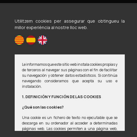
Utilitzem cookies per assegurar que obtingueu la
Voluntaris en defensa d'animals maltractats i
millor experiència al nostre lloc web.
abandonats
Avís legal
Política de privacitat
Política de cookies
Le informamos que este sitio web instala cookies propias y
Si detectes qualsevol error en la pàgina web, estarem encantats
de terceros al navegar sus páginas con el fin de facilitar
de que ens ho notifiques a
weberror02@vedama.es
su navegación y obtener datos estadísticos. Si continúa
navegando consideramos que acepta su uso e
instalación.
© 2008-2026 Vedama
1. DEFINICIÓN Y FUNCIÓN DE LAS COOKIES
Dissenyat amb
per
manu ••
¿Qué son las cookies?
Aquest lloc està protegit per reCAPTCHA. La
Política de Privacitat
i
Una cookie es un fichero de texto no ejecutable que se
Termes del Servei
de Google s'apliquen.
descarga en su ordenador al acceder a determinadas
páginas web. Las cookies permiten a una página web,
entre otras cosas, almacenar y recuperar información