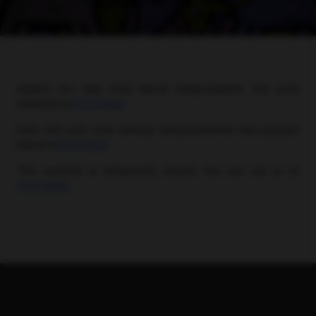
Aquest lloc web està tancat temporalment. Ens pots
telefonar al
611579090
.
Este sitio web está cerrado temporalmente. Nos puedes
llamar al
611579090
.
This website is temporarily closed. You can call us at
611579090
.