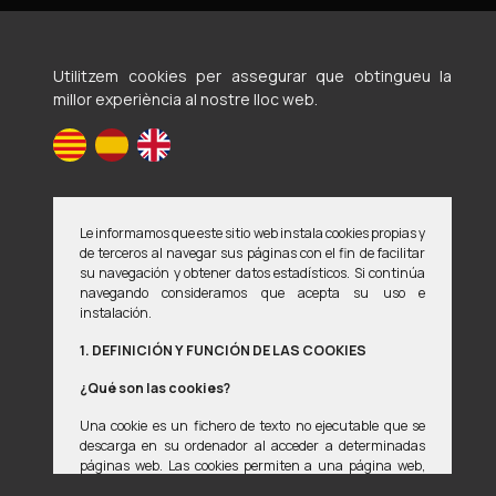
Utilitzem cookies per assegurar que obtingueu la
Voluntaris en defensa d'animals maltractats i
millor experiència al nostre lloc web.
abandonats
Avís legal
Política de privacitat
Política de cookies
Le informamos que este sitio web instala cookies propias y
Si detectes qualsevol error en la pàgina web, estarem encantats
de terceros al navegar sus páginas con el fin de facilitar
de que ens ho notifiques a
weberror02@vedama.es
su navegación y obtener datos estadísticos. Si continúa
navegando consideramos que acepta su uso e
instalación.
© 2008-2026 Vedama
1. DEFINICIÓN Y FUNCIÓN DE LAS COOKIES
Dissenyat amb
per
manu ••
¿Qué son las cookies?
Aquest lloc està protegit per reCAPTCHA. La
Política de Privacitat
i
Una cookie es un fichero de texto no ejecutable que se
Termes del Servei
de Google s'apliquen.
descarga en su ordenador al acceder a determinadas
páginas web. Las cookies permiten a una página web,
entre otras cosas, almacenar y recuperar información