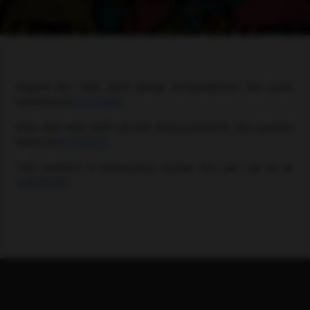
Aquest lloc web està tancat temporalment. Ens pots
telefonar al
611579090
.
Este sitio web está cerrado temporalmente. Nos puedes
llamar al
611579090
.
This website is temporarily closed. You can call us at
611579090
.