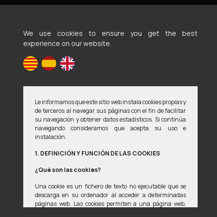
We use cookies to ensure you get the best
Voluntaris en defensa d'animals maltractats i
experience on our website.
abandonats
Legal Notice
Privacy Policy
Cookies Policy
Le informamos que este sitio web instala cookies propias y
If you detect any error on the website, we would be delighted if you
de terceros al navegar sus páginas con el fin de facilitar
could notify us at
weberror02@vedama.es
su navegación y obtener datos estadísticos. Si continúa
navegando consideramos que acepta su uso e
instalación.
© 2008-2026 Vedama
1. DEFINICIÓN Y FUNCIÓN DE LAS COOKIES
Designed with
by
manu ••
¿Qué son las cookies?
This site is protected by reCAPTCHA. The Google
Privacy Policy
and
Una cookie es un fichero de texto no ejecutable que se
Terms of Service
apply.
descarga en su ordenador al acceder a determinadas
páginas web. Las cookies permiten a una página web,
entre otras cosas, almacenar y recuperar información