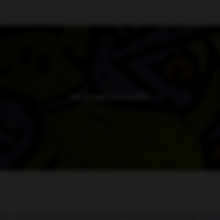
SPONSOR A DOG
lloc web està tancat temporalment. Ens pots telefonar al
611