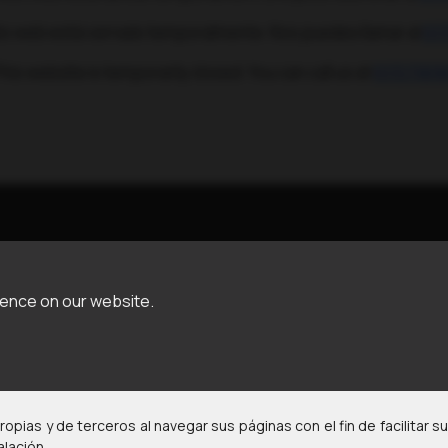
tio web está cerrado temporalmente. Nos puedes llamar al
61
his website is temporarily closed. You can call us at
61157909
ience on our website.
Voluntaris en defensa d'animals maltractats i abandonats
Legal Notice
•
Privacy Policy
•
Cookies Policy
opias y de terceros al navegar sus páginas con el fin de facilitar 
lación.