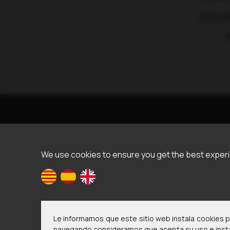
Este si
T
We use cookies to ensure you get the best exper
Le informamos que este sitio web instala cookies pr
navegando consideramos que acepta su uso e insta