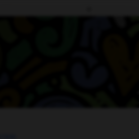
579090
.